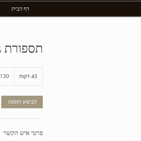
דף הבית
תספורת ג
130
שקלים
45 דקות
4
חדשים
5
ד
ק
לביצוע הזמנה
ו
ת
פרטי איש הקשר