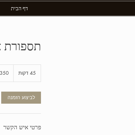
דף הבית
תספורת א
350
שקלים
45 דקות
4
חדשים
5
ד
ק
לביצוע הזמנה
ו
ת
פרטי איש הקשר